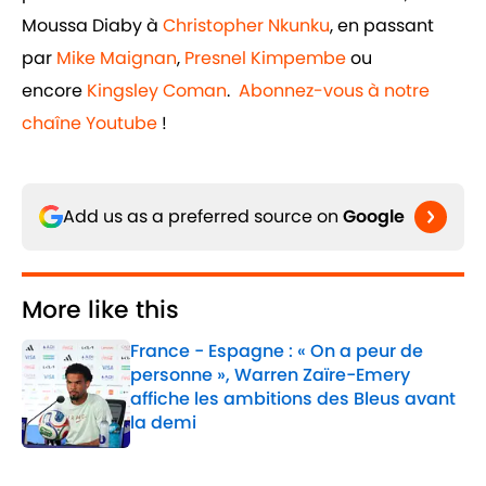
Moussa Diaby à
Christopher Nkunku
, en passant
par
Mike Maignan
,
Presnel Kimpembe
ou
encore
Kingsley Coman
.
Abonnez-vous à notre
chaîne Youtube
!
Add us as a preferred source on
Google
More like this
France - Espagne : « On a peur de
personne », Warren Zaïre-Emery
affiche les ambitions des Bleus avant
la demi
Published by on Invalid Date
1 related articles loaded