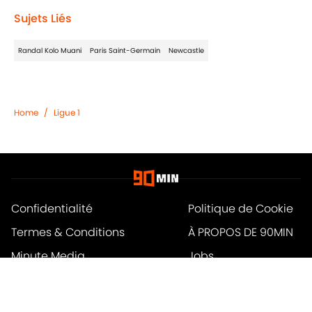
Sujets Liés
Randal Kolo Muani
Paris Saint-Germain
Newcastle
Home
/
Ligue 1
Confidentialité
Politique de Cookie
Termes & Conditions
À PROPOS DE 90MIN
Minute Media
Jobs
Déclaration d'accessibilité
A-Z Index
Cookies Settings