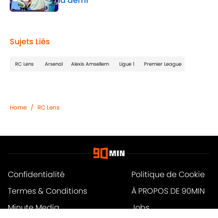
la demi
Published by on Invalid Date
1 related articles loaded
Sujets Liés
RC Lens
Arsenal
Alexis Amsellem
Ligue 1
Premier League
Home
/
RC Lens
Confidentialité
Politique de Cookie
Termes & Conditions
À PROPOS DE 90MIN
Minute Media
Jobs