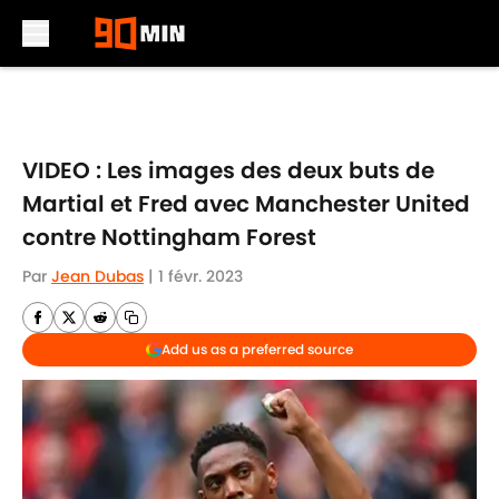
Skip to main content
VIDEO : Les images des deux buts de
Martial et Fred avec Manchester United
contre Nottingham Forest
Par
Jean Dubas
|
1 févr. 2023
Add us as a preferred source