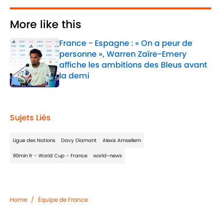
More like this
France - Espagne : « On a peur de
personne », Warren Zaïre-Emery
affiche les ambitions des Bleus avant
la demi
Published by on Invalid Date
1 related articles loaded
Sujets Liés
Ligue des Nations
Davy Diamant
Alexis Amsellem
90min fr - World Cup - France
world-news
Home
/
Équipe de France