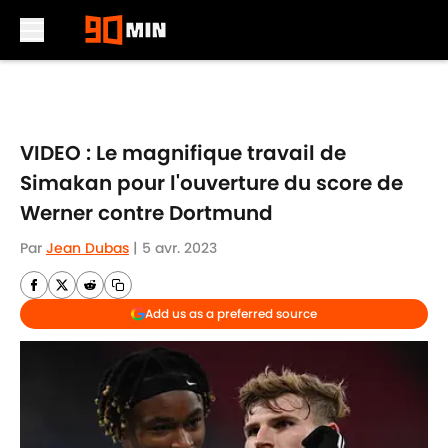
Skip to main content
VIDEO : Le magnifique travail de
Simakan pour l'ouverture du score de
Werner contre Dortmund
Par
Jean Dubas
|
5 avr. 2023
Add us as a preferred source