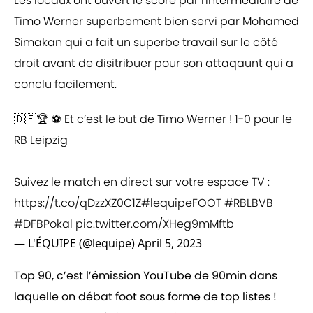
Les locaux ont ouvert le score par l'intermédiaire de
Timo Werner superbement bien servi par Mohamed
Simakan qui a fait un superbe travail sur le côté
droit avant de disitribuer pour son attaqaunt qui a
conclu facilement.
🇩🇪🏆 ⚽️ Et c’est le but de Timo Werner ! 1-0 pour le
RB Leipzig
Suivez le match en direct sur votre espace TV :
https://t.co/qDzzXZ0C1Z
#lequipeFOOT
#RBLBVB
#DFBPokal
pic.twitter.com/XHeg9mMftb
— L'ÉQUIPE (@lequipe)
April 5, 2023
Top 90, c’est l’émission YouTube de 90min dans
laquelle on débat foot sous forme de top listes !