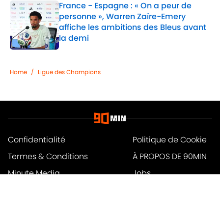
France - Espagne : « On a peur de
personne », Warren Zaïre-Emery
affiche les ambitions des Bleus avant
la demi
Published by on Invalid Date
1 related articles loaded
Home
/
Ligue des Champions
Confidentialité
Politique de Cookie
Termes & Conditions
À PROPOS DE 90MIN
Minute Media
Jobs
Déclaration d'accessibilité
A-Z Index
Cookies Settings