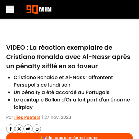
Skip to main content
VIDEO : La réaction exemplaire de
Cristiano Ronaldo avec Al-Nassr après
un pénalty sifflé en sa faveur
Cristiano Ronaldo et Al-Nassr affrontent
Persepolis ce lundi soir
Un pénalty a été accordé au Portugais
Le quintuple Ballon d'Or a fait part d'un énorme
fairplay
Par
Ilies Peeters
|
27 nov. 2023
Add us as a preferred source