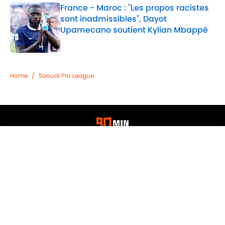
France - Maroc : "Les propos racistes
sont inadmissibles", Dayot
Upamecano soutient Kylian Mbappé
Published by on Invalid Date
2 related articles loaded
Home
/
Saoudi Pro League
Confidentialité
Politique de Cookie
Termes & Conditions
À PROPOS DE 90MIN
Minute Media
Jobs
Déclaration d'accessibilité
A-Z Index
Cookies Settings