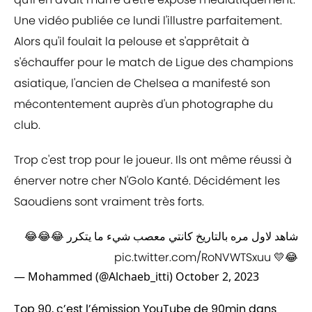
Une vidéo publiée ce lundi l'illustre parfaitement.
Alors qu'il foulait la pelouse et s'apprêtait à
s'échauffer pour le match de Ligue des champions
asiatique, l'ancien de Chelsea a manifesté son
mécontentement auprès d'un photographe du
club.
Trop c'est trop pour le joueur. Ils ont même réussi à
énerver notre cher N'Golo Kanté. Décidément les
Saoudiens sont vraiment très forts.
شاهد لاول مره بالتاريخ كانتي معصب شيء ما يتكرر 😂😂😂
pic.twitter.com/RoNVWTSxuu
😂💛
— ‏Mohammed (@Alchaeb_itti)
October 2, 2023
Top 90, c’est l’émission YouTube de 90min dans