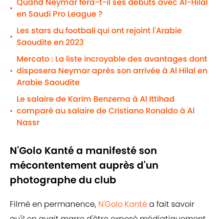
Quand Neymar fera-t-il ses débuts avec Al-Hilal
•
en Saudi Pro League ?
Les stars du football qui ont rejoint l'Arabie
•
Saoudite en 2023
Mercato : La liste incroyable des avantages dont
disposera Neymar après son arrivée à Al Hilal en
•
Arabie Saoudite
Le salaire de Karim Benzema à Al Ittihad
comparé au salaire de Cristiano Ronaldo à Al
•
Nassr
N'Golo Kanté a manifesté son
mécontentement auprès d'un
photographe du club
Filmé en permanence,
N'Golo Kanté
a fait savoir
qu'il en avait marre d'être exposé médiatiquement.