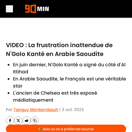
Skip to main content
VIDEO : La frustration inattendue de
N'Golo Kanté en Arabie Saoudite
En juin dernier, N'Golo Kanté a signé du côté d'Al
Ittihad
En Arabie Saoudite, le Français est une véritable
star
L'ancien de Chelsea est très exposé
médiatiquement
Par
Tanguy Montembault
|
3 oct. 2023
Add us as a preferred source