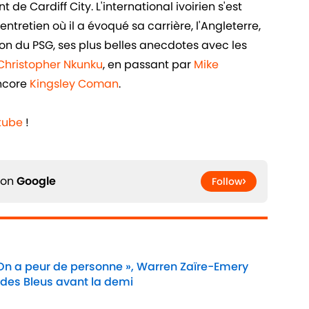
de Cardiff City. L'international ivoirien s'est
ntretien où il a évoqué sa carrière, l'Angleterre,
n du PSG, ses plus belles anecdotes avec les
Christopher Nkunku
, en passant par
Mike
ncore
Kingsley Coman
.
tube
!
 on
Google
Follow
 On a peur de personne », Warren Zaïre-Emery
 des Bleus avant la demi
Date