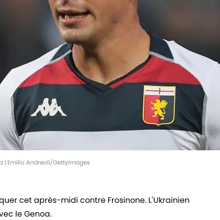
a | Emilio Andreoli/GettyImages
rquer cet après-midi contre Frosinone. L'Ukrainien
avec le Genoa.