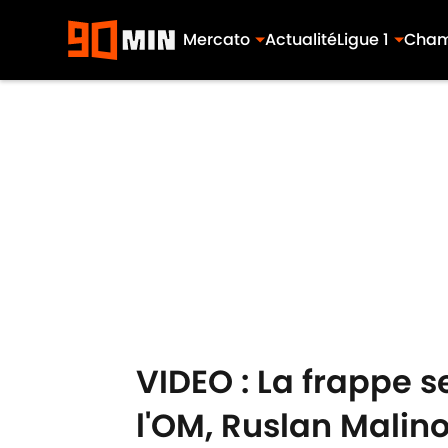
Mercato
Actualité
Ligue 1
Cham
Skip to main content
VIDEO : La frappe s
l'OM, Ruslan Malin