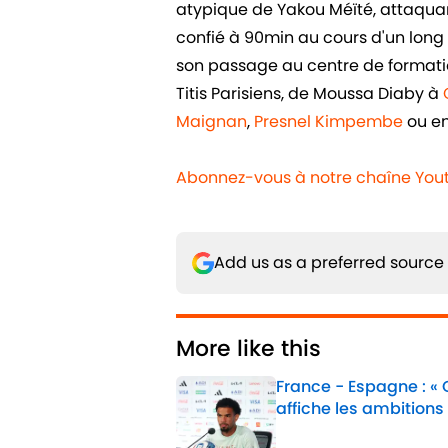
atypique de Yakou Méïté, attaquant 
confié à 90min au cours d'un long e
son passage au centre de formatio
Titis Parisiens, de Moussa Diaby à
Maignan
,
Presnel Kimpembe
ou e
Abonnez-vous à notre chaîne You
Add us as a preferred source
More like this
France - Espagne : «
affiche les ambitions
Published by on Invalid 