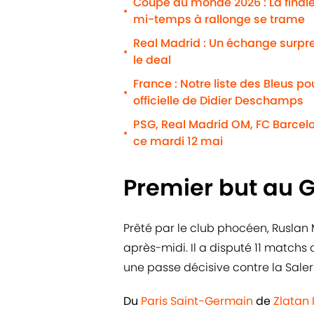
Coupe du monde 2026 : La finale 
•
mi-temps à rallonge se trame
Real Madrid : Un échange surpr
•
le deal
France : Notre liste des Bleus p
•
officielle de Didier Deschamps
PSG, Real Madrid OM, FC Barcelo
•
ce mardi 12 mai
Premier but au 
Prêté par le club phocéen, Ruslan
après-midi. Il a disputé 11 matchs 
une passe décisive contre la Saler
Du
Paris Saint-Germain
de
Zlatan