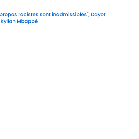
 propos racistes sont inadmissibles", Dayot
 Kylian Mbappé
Date
e Cookie
Termes &
À P
Conditions
90M
n
A-Z Index
Cook
ité