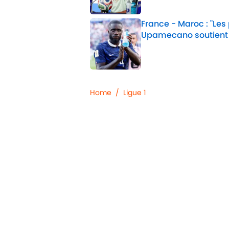
France - Maroc : "Les
Upamecano soutient
Published by on Invalid 
2 related articles loaded
Home
/
Ligue 1
Confidentialité
Politique d
Jobs
Déclaratio
d'accessibil