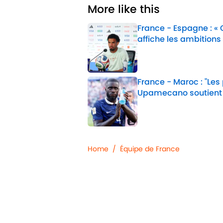
More like this
France - Espagne : «
affiche les ambitions
Published by on Invalid 
France - Maroc : "Les
Upamecano soutient
Published by on Invalid 
2 related articles loaded
Home
/
Équipe de France
Confidentialité
Politique d