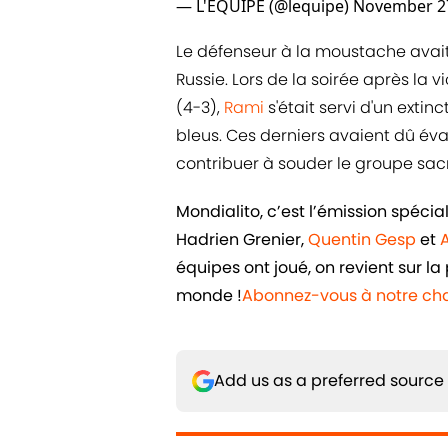
— L'ÉQUIPE (@lequipe)
November 27
Le défenseur à la moustache avait 
Russie. Lors de la soirée après la 
(4-3),
Rami
s'était servi d'un exti
bleus. Ces derniers avaient dû év
contribuer à souder le groupe sacr
Mondialito, c’est l’émission spéc
Hadrien Grenier,
Quentin Gesp
et
équipes ont joué, on revient sur 
monde !
Abonnez-vous à notre cha
Add us as a preferred source