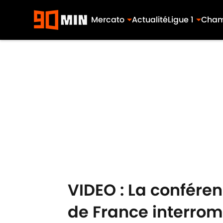
Mercato
Actualité
Ligue 1
Cham
Skip to main content
VIDEO : La confére
de France interrom