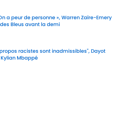
 On a peur de personne », Warren Zaïre-Emery
 des Bleus avant la demi
Date
 propos racistes sont inadmissibles", Dayot
 Kylian Mbappé
Date
e Cookie
Termes &
À P