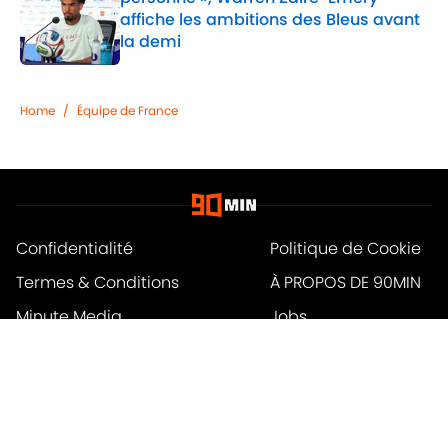
affiche les ambitions des Bleus avant
la demi
Published by on Invalid Date
1 related articles loaded
Home
/
Équipe de France
Confidentialité
Politique de Cookie
Termes & Conditions
À PROPOS DE 90MIN
Minute Media
Jobs
Déclaration d'accessibilité
A-Z Index
Cookies Settings
© 2026
Powered by Minute Media
-
Tous droits réservés