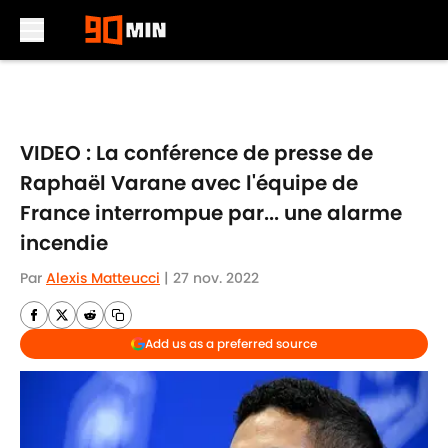
Skip to main content
VIDEO : La conférence de presse de
Raphaël Varane avec l'équipe de
France interrompue par... une alarme
incendie
Par
Alexis Matteucci
|
27 nov. 2022
Add us as a preferred source