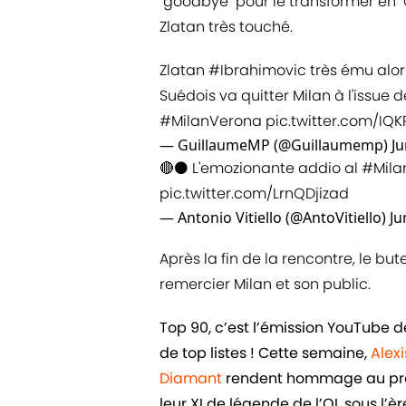
"goodbye" pour le transformer en "G
Zlatan très touché.
Zlatan
#Ibrahimovic
très ému alors
Suédois va quitter Milan à l'issue d
#MilanVerona
pic.twitter.com/IQ
— GuillaumeMP (@Guillaumemp)
Ju
🔴⚫️ L'emozionante addio al
#Mila
pic.twitter.com/LrnQDjizad
— Antonio Vitiello (@AntoVitiello)
Ju
Après la fin de la rencontre, le b
remercier Milan et son public.
Top 90, c’est l’émission YouTube 
de top listes ! Cette semaine,
Alex
Diamant
rendent hommage au prési
leur XI de légende de l’OL sous l’è