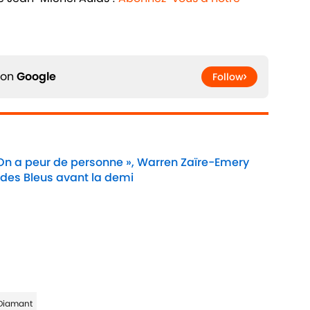
 on
Google
Follow
 On a peur de personne », Warren Zaïre-Emery
 des Bleus avant la demi
Date
Diamant