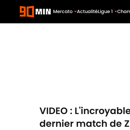
Mercato
Actualité
Ligue 1
Cham
Skip to main content
VIDEO : L'incroyabl
dernier match de Z