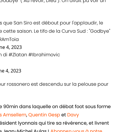
odbye" ("Au revoir, Dieu"). On avait pu voir un
 que San Siro est débout pour l'applaudir, le
e cette saison. Le tifo de la Curva Sud : "Godbye"
KRAmToia
ne 4, 2023
n
di
#Zlatan
#Ibrahimovic
ne 4, 2023
uteur rossonero est descendu sur la pelouse pour
de 90min dans laquelle on débat foot sous forme
is Amsellem
,
Quentin Gesp
et
Davy
dent lyonnais qui tire sa révérence, et livrent
re Jean-Michel Aulas !
Abonnez-vous à notre