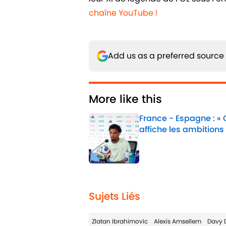
chaîne YouTube !
Add us as a preferred source
More like this
France - Espagne : «
affiche les ambitions
Published by on Invalid 
1 related articles loaded
Sujets Liés
Zlatan Ibrahimovic
Alexis Amsellem
Davy 