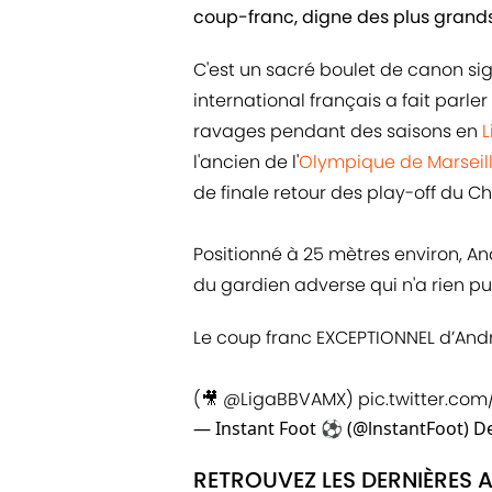
coup-franc, digne des plus grands 
C'est un sacré boulet de canon si
international français a fait parler
ravages pendant des saisons en
L
l'ancien de l'
Olympique de Marseil
de finale retour des play-off du 
Positionné à 25 mètres environ, A
du gardien adverse qui n'a rien pu 
Le coup franc EXCEPTIONNEL d’André
(🎥
@LigaBBVAMX
)
pic.twitter.co
— Instant Foot ⚽️ (@lnstantFoot)
De
RETROUVEZ LES DERNIÈRES 