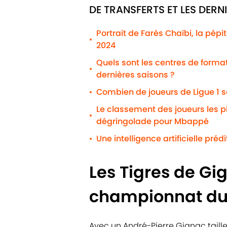
DE TRANSFERTS ET LES DERN
Portrait de Farès Chaïbi, la pépi
•
2024
Quels sont les centres de formati
•
dernières saisons ?
Combien de joueurs de Ligue 1 s
•
Le classement des joueurs les 
•
dégringolade pour Mbappé
Une intelligence artificielle préd
•
Les Tigres de Gi
championnat du
Avec un André-Pierre Gignac taille