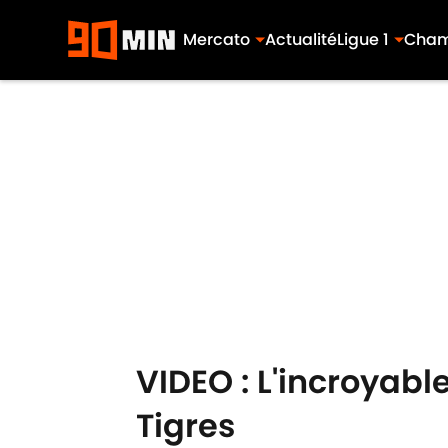
Mercato
Actualité
Ligue 1
Cham
Skip to main content
VIDEO : L'incroyabl
Tigres