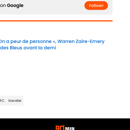
 on
Google
Follow
 On a peur de personne », Warren Zaïre-Emery
 des Bleus avant la demi
Date
 FC
transfer