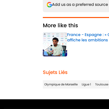
Add us as a preferred source
More like this
France - Espagne : «
affiche les ambitions
Published by on Invalid 
1 related articles loaded
Sujets Liés
Olympique de Marseille
Ligue 1
Toulouse