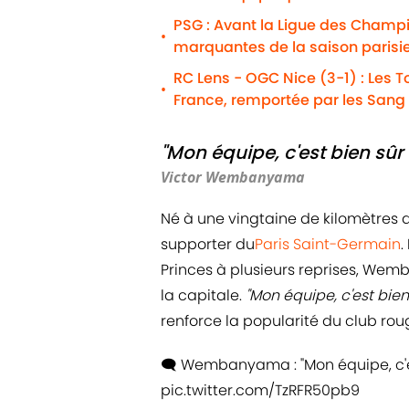
PSG : Avant la Ligue des Champio
•
marquantes de la saison parisi
RC Lens - OGC Nice (3-1) : Les To
•
France, remportée par les Sang 
"Mon équipe, c'est bien sûr 
Victor Wembanyama
Né à une vingtaine de kilomètres
supporter du
Paris Saint-Germain
.
Princes à plusieurs reprises, Wem
la capitale.
"Mon équipe, c'est bien
renforce la popularité du club rouge
🗨️ Wembanyama : "Mon équipe, c'es
pic.twitter.com/TzRFR50pb9