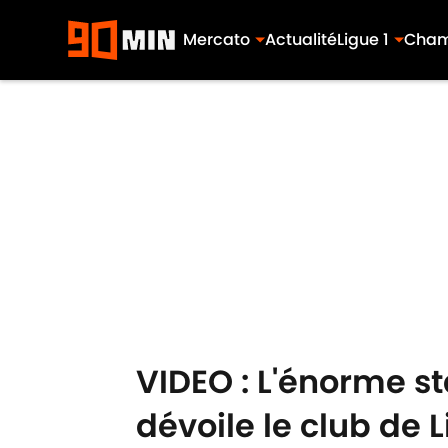
Mercato
Actualité
Ligue 1
Cham
Skip to main content
VIDEO : L'énorme 
dévoile le club de L