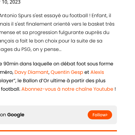
10, 2023
ntonio Spurs s'est essayé au football ! Enfant, il
s il s'est finalement orienté vers le basket très
mmense et sa progression fulgurante auprès du
nçais a fait le bon choix pour la suite de sa
ges du PSG, on y pense...
de 90min dans laquelle on débat foot sous forme
uméro,
Davy Diamant
,
Quentin Gesp
et
Alexis
ayer”, le Ballon d’Or ultime à partir des plus
football.
Abonnez-vous à notre chaîne Youtube
!
 on
Google
Follow