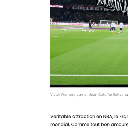
Victor Wembanyama | Jean Catuffe/GettyIm
Véritable attraction en NBA, le F
mondial. Comme tout bon amoureux 