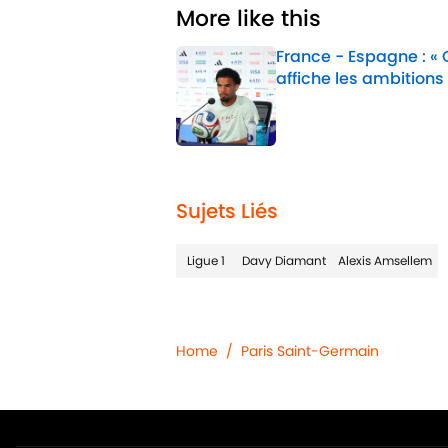
More like this
France - Espagne : «
affiche les ambitions
Published by on Invalid 
1 related articles loaded
Sujets Liés
Ligue 1
Davy Diamant
Alexis Amsellem
Home
/
Paris Saint-Germain