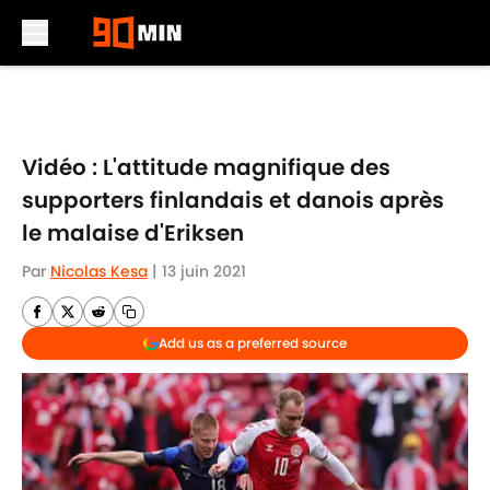
Skip to main content
Vidéo : L'attitude magnifique des
supporters finlandais et danois après
le malaise d'Eriksen
Par
Nicolas Kesa
|
13 juin 2021
Add us as a preferred source