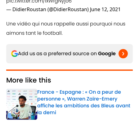
pic.twitter.com/ixWfgNyjo6
— DidierRoustan (@DidierRoustan)
June 12, 2021
Une vidéo qui nous rappelle aussi pourquoi nous
aimons tant le football.
Add us as a preferred source on
Google
More like this
France - Espagne : « On a peur de
personne », Warren Zaïre-Emery
affiche les ambitions des Bleus avant
la demi
Published by on Invalid Date
1 related articles loaded