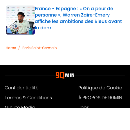
France - Espagne : « On a peur de
personne », Warren Zaïre-Emery
affiche les ambitions des Bleus avant
la demi
Published by on Invalid Date
1 related articles loaded
Home
/
Paris Saint-Germain
Confidentialité
Politique de Cookie
Termes & Conditions
À PROPOS DE 90MIN
Minute Media
Jobs
Déclaration d'accessibilité
A-Z Index
Cookies Settings