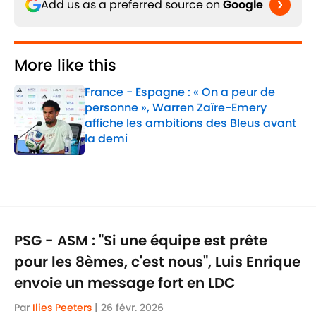
Add us as a preferred source on
Google
More like this
France - Espagne : « On a peur de
personne », Warren Zaïre-Emery
affiche les ambitions des Bleus avant
la demi
Published by on Invalid Date
1 related articles loaded
PSG - ASM : "Si une équipe est prête
pour les 8èmes, c'est nous", Luis Enrique
envoie un message fort en LDC
Par
Ilies Peeters
|
26 févr. 2026