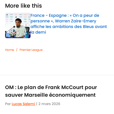
More like this
France - Espagne : « On a peur de
personne », Warren Zaïre-Emery
affiche les ambitions des Bleus avant
la demi
Published by on Invalid Date
1 related articles loaded
Home
/
Premier League
OM : Le plan de Frank McCourt pour
sauver Marseille économiquement
Par
Lucas Salemi
|
2 mars 2026