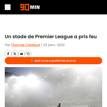
Skip to main content
Un stade de Premier League a pris feu
Par
Thomas Clerbout
|
23 janv. 2022
Add us as a preferred source