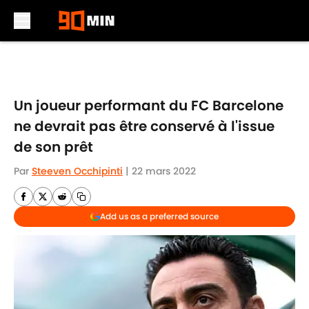
Skip to main content
Un joueur performant du FC Barcelone
ne devrait pas être conservé à l'issue
de son prêt
Par
Steeven Occhipinti
|
22 mars 2022
Add us as a preferred source