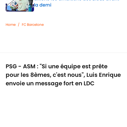
la demi
Published by on Invalid Date
1 related articles loaded
Home
/
FC Barcelone
PSG - ASM : "Si une équipe est prête
pour les 8èmes, c'est nous", Luis Enrique
envoie un message fort en LDC
Par
Ilies Peeters
|
26 févr. 2026
Confidentialité
Politique de Cookie