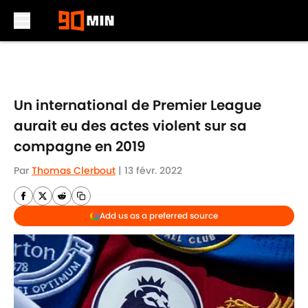
Skip to main content
Un international de Premier League
aurait eu des actes violent sur sa
compagne en 2019
Par
Thomas Clerbout
|
13 févr. 2022
Add us as a preferred source