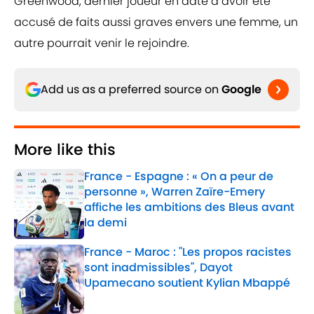
Greenwood, dernier joueur en date à avoir été
accusé de faits aussi graves envers une femme, un
autre pourrait venir le rejoindre.
Add us as a preferred source on
Google
More like this
France - Espagne : « On a peur de
personne », Warren Zaïre-Emery
affiche les ambitions des Bleus avant
la demi
Published by on Invalid Date
France - Maroc : "Les propos racistes
sont inadmissibles", Dayot
Upamecano soutient Kylian Mbappé
Published by on Invalid Date