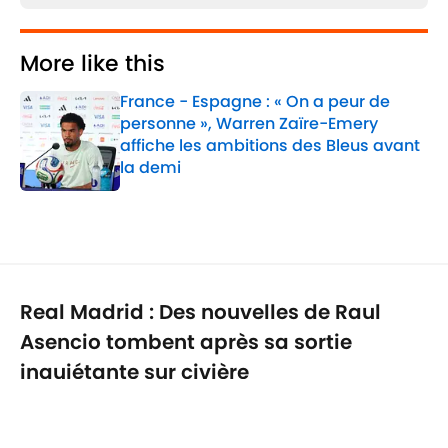
More like this
France - Espagne : « On a peur de
personne », Warren Zaïre-Emery
affiche les ambitions des Bleus avant
la demi
Published by on Invalid Date
1 related articles loaded
Real Madrid : Des nouvelles de Raul
Asencio tombent après sa sortie
inquiétante sur civière
Par
Louis Hodgi
|
26 févr. 2026