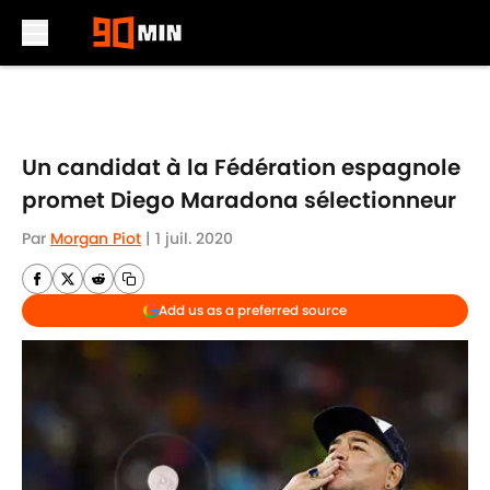
Skip to main content
Un candidat à la Fédération espagnole
promet Diego Maradona sélectionneur
Par
Morgan Piot
|
1 juil. 2020
Add us as a preferred source