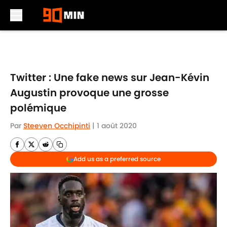
Skip to main content
Twitter : Une fake news sur Jean-Kévin
Augustin provoque une grosse
polémique
Par
Steeven Occhipinti
|
1 août 2020
Add us as a preferred source