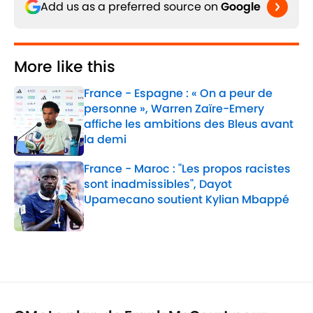
Add us as a preferred source on
Google
More like this
France - Espagne : « On a peur de
personne », Warren Zaïre-Emery
affiche les ambitions des Bleus avant
la demi
Published by on Invalid Date
France - Maroc : "Les propos racistes
sont inadmissibles", Dayot
Upamecano soutient Kylian Mbappé
Published by on Invalid Date
2 related articles loaded