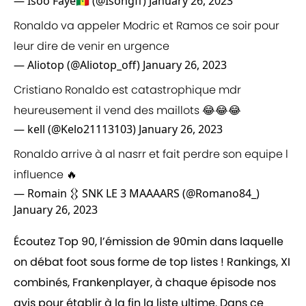
— Isoo Faye🇸🇳 (@Isongff)
January 26, 2023
Ronaldo va appeler Modric et Ramos ce soir pour
leur dire de venir en urgence
— Aliotop (@Aliotop_off)
January 26, 2023
Cristiano Ronaldo est catastrophique mdr
heureusement il vend des maillots 😂😂😂
— kell (@Kelo21113103)
January 26, 2023
Ronaldo arrive à al nasrr et fait perdre son equipe l
influence 🔥
— Romain 𒌐 SNK LE 3 MAAAARS (@Romano84_)
January 26, 2023
Écoutez Top 90, l’émission de 90min dans laquelle
on débat foot sous forme de top listes ! Rankings, XI
combinés, Frankenplayer, à chaque épisode nos
avis pour établir à la fin la liste ultime. Dans ce