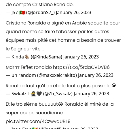
de compte Cristiano Ronaldo..
— JS7-🇵🇹 (@JordanS7_)
January 26, 2023
Cristiano Ronaldo a signé en Arabie saoudite pour
quand même se faire tabasser par les autres
équipes mais pitié cet homme a besoin de trouver
le Seigneur vite …
— Kinda🐐 (@KindaSama)
January 26, 2023
Mdrrrr l'effet ronaldo
https://t.co/5rdaCVDVB6
— un random (@maxxxelcrakito)
January 26, 2023
Ronaldo faut qu’il arrête le foot c plus possible 💀
— Swkalz 🥷🖤 (@Zh_Swkalz)
January 26, 2023
Et le troisième buuuuut😭 Ronaldo éliminé de la
super coupe saoudienne
pic.twitter.com/4CzwvdUBL9