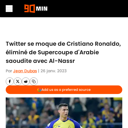
Skip to main content
Twitter se moque de Cristiano Ronaldo,
éliminé de Supercoupe d'Arabie
saoudite avec Al-Nassr
Par
Jean Dubas
|
26 janv. 2023
Add us as a preferred source