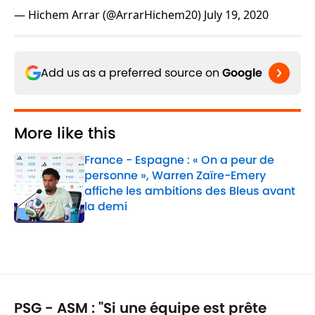
— Hichem Arrar (@ArrarHichem20)
July 19, 2020
Add us as a preferred source on
Google
More like this
France - Espagne : « On a peur de
personne », Warren Zaïre-Emery
affiche les ambitions des Bleus avant
la demi
Published by on Invalid Date
1 related articles loaded
PSG - ASM : "Si une équipe est prête