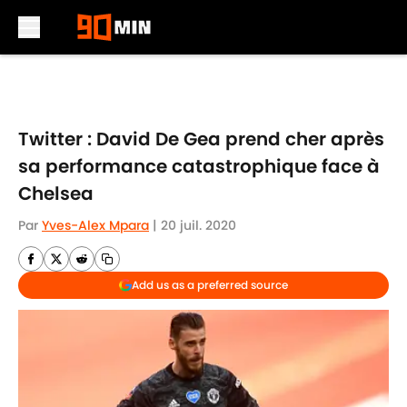
Skip to main content
Twitter : David De Gea prend cher après
sa performance catastrophique face à
Chelsea
Par
Yves-Alex Mpara
|
20 juil. 2020
Add us as a preferred source