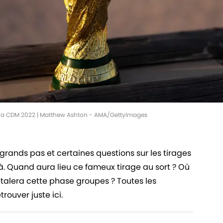
 à la CDM 2022 | Matthew Ashton - AMA/GettyImages
rands pas et certaines questions sur les tirages
à. Quand aura lieu ce fameux tirage au sort ? Où
'étalera cette phase groupes ?
Toutes les
rouver juste ici.