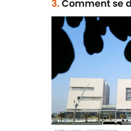
3.
Comment se dé
Matthew Ashton - AMA/GettyImages