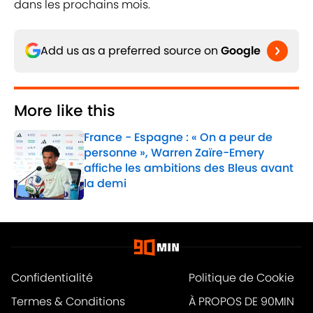
dans les prochains mois.
Add us as a preferred source on
Google
More like this
France - Espagne : « On a peur de
personne », Warren Zaïre-Emery
affiche les ambitions des Bleus avant
la demi
Published by on Invalid Date
1 related articles loaded
Confidentialité
Politique de Cookie
Termes & Conditions
À PROPOS DE 90MIN