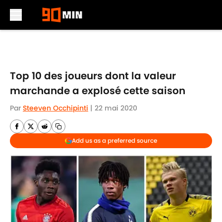
Skip to main content
Top 10 des joueurs dont la valeur
marchande a explosé cette saison
Par
Steeven Occhipinti
|
22 mai 2020
Add us as a preferred source