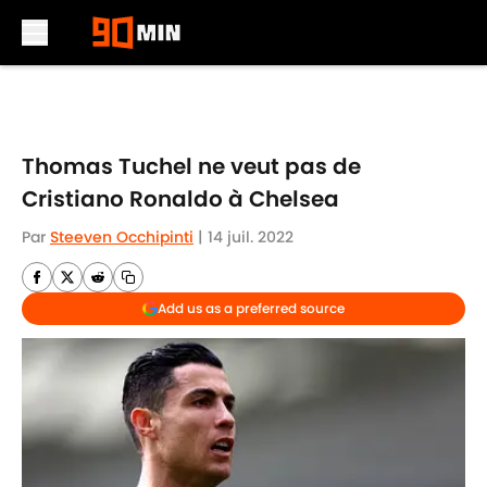
Skip to main content
Thomas Tuchel ne veut pas de
Cristiano Ronaldo à Chelsea
Par
Steeven Occhipinti
|
14 juil. 2022
Add us as a preferred source