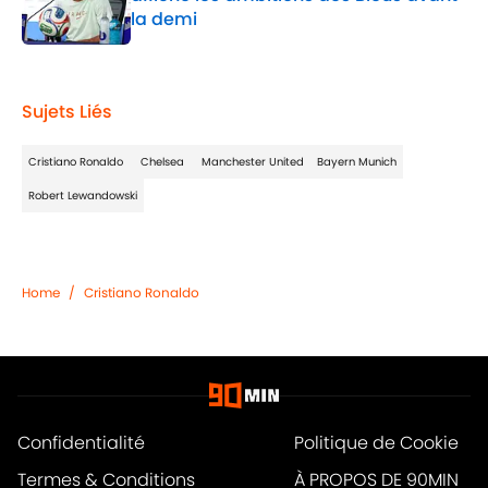
la demi
Published by on Invalid Date
1 related articles loaded
Sujets Liés
Cristiano Ronaldo
Chelsea
Manchester United
Bayern Munich
Robert Lewandowski
Home
/
Cristiano Ronaldo
Confidentialité
Politique de Cookie
Termes & Conditions
À PROPOS DE 90MIN