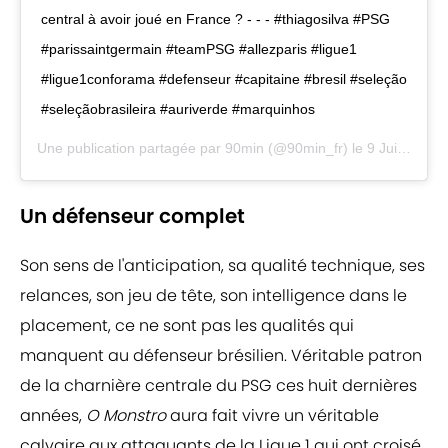
central à avoir joué en France ? - - - #thiagosilva #PSG
#parissaintgermain #teamPSG #allezparis #ligue1
#ligue1conforama #defenseur #capitaine #bresil #seleção
#seleçãobrasileira #auriverde #marquinhos
Une publication partagée par
90min
(@90min_fr) le
9 Juin 2020 à 7 :50 PDT
Un défenseur complet
Son sens de l'anticipation, sa qualité technique, ses
relances, son jeu de tête, son intelligence dans le
placement, ce ne sont pas les qualités qui
manquent au défenseur brésilien. Véritable patron
de la charnière centrale du PSG ces huit dernières
années,
O Monstro
aura fait vivre un véritable
calvaire aux attaquants de la Ligue 1 qui ont croisé