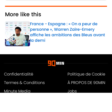
More like this
France - Espagne : « On a peur de
personne », Warren Zaïre-Emery
affiche les ambitions des Bleus avant
la demi
Published by on Invalid Date
1 related articles loaded
Confidentialité
Politique de Cookie
Termes & Conditions
À PROPOS DE 90MIN
Minute Media
Jobs
Déclaration d'accessibilité
A-Z Index
Cookies Settings