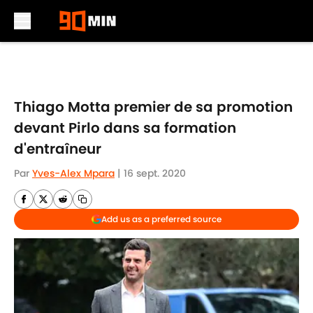
Skip to main content
Thiago Motta premier de sa promotion
devant Pirlo dans sa formation
d'entraîneur
Par
Yves-Alex Mpara
|
16 sept. 2020
Add us as a preferred source