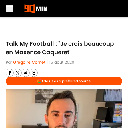
Skip to main content
Talk My Football : "Je crois beaucoup
en Maxence Caqueret"
Par
Grégoire Cornet
|
15 août 2020
Add us as a preferred source