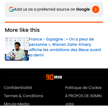
Add us as a preferred source on
Google
More like this
France - Espagne : « On a peur de
personne », Warren Zaïre-Emery
affiche les ambitions des Bleus avant
la demi
Published by on Invalid Date
1 related articles loaded
Confidentialité
Politique de Cookie
Termes & Conditions
À PROPOS DE 90MIN
Minute Media
Jobs