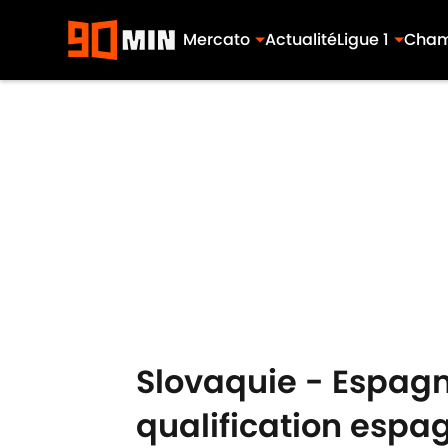
Mercato
Actualité
Ligue 1
Cham
Skip to main content
Slovaquie - Espagne
qualification espa