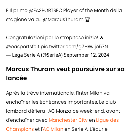
E Il primo
@EASPORTSFC
Player of the Month della
stagione va a...
@MarcusThuram
🏆
Congratulazioni per lo strepitoso inizio! 🔥
@easportsfcit
pic.twitter.com/g7HWJjo57N
— Lega Serie A (@SerieA)
September 12, 2024
Marcus Thuram veut poursuivre sur sa
lancée
Après la trêve internationale, l'Inter Milan va
enchaîner les échéances importantes. Le club
lombard défiera l'AC Monza ce week-end, avant
d'enchaîner avec
Manchester City
en
Ligue des
Champions
et l'
AC Milan
en Serie A. L'écurie