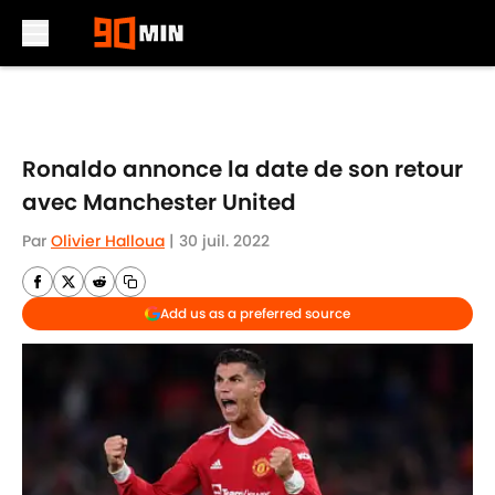
Skip to main content
Ronaldo annonce la date de son retour
avec Manchester United
Par
Olivier Halloua
|
30 juil. 2022
Add us as a preferred source