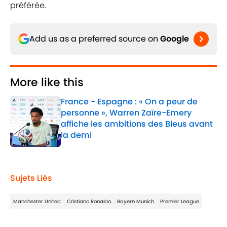
préférée.
Add us as a preferred source on
Google
More like this
France - Espagne : « On a peur de
personne », Warren Zaïre-Emery
affiche les ambitions des Bleus avant
la demi
Published by on Invalid Date
1 related articles loaded
Sujets Liés
Manchester United
Cristiano Ronaldo
Bayern Munich
Premier League