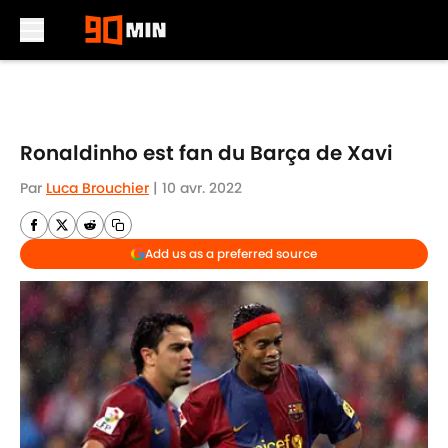
Skip to main content
Ronaldinho est fan du Barça de Xavi
Par
Luca Brouchier
|
10 avr. 2022
Add us as a preferred source