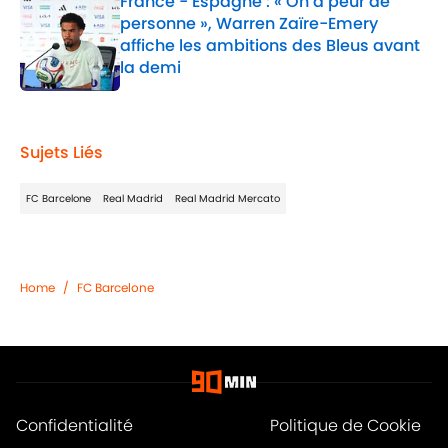
France - Espagne : « On a peur de
personne », Warren Zaïre-Emery
affiche les ambitions des Bleus avant
la demi
Published by on Invalid Date
1 related articles loaded
Sujets Liés
FC Barcelone
Real Madrid
Real Madrid Mercato
Home
/
FC Barcelone
Confidentialité
Politique de Cookie