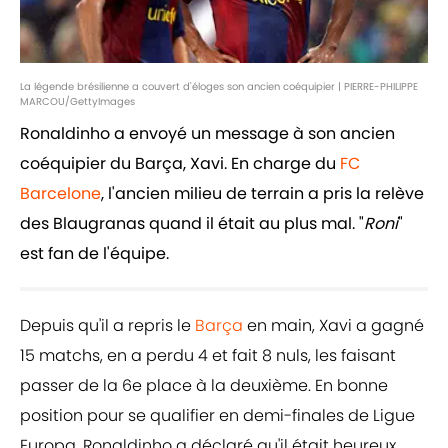
La légende brésilienne a couvert d'éloges son ancien coéquipier | PIERRE-PHILIPPE
MARCOU/GettyImages
Ronaldinho a envoyé un message à son ancien
coéquipier du Barça, Xavi. En charge du
FC
Barcelone
, l'ancien milieu de terrain a pris la relève
des Blaugranas quand il était au plus mal. "
Roni
"
est fan de l'équipe.
Depuis qu'il a repris le
Barça
en main, Xavi a gagné
15 matchs, en a perdu 4 et fait 8 nuls, les faisant
passer de la 6e place à la deuxième. En bonne
position pour se qualifier en demi-finales de Ligue
Europa, Ronaldinho a déclaré qu'il était heureux