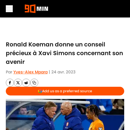
Skip to main content
Ronald Koeman donne un conseil
précieux à Xavi Simons concernant son
avenir
Par
Yves-Alex Mpara
|
24 avr. 2023
Add us as a preferred source