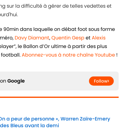
ng sur la difficulté à gérer de telles vedettes et
urd'hui.
de 90min dans laquelle on débat foot sous forme
uméro,
Davy Diamant
,
Quentin Gesp
et
Alexis
ayer”, le Ballon d’Or ultime à partir des plus
football.
Abonnez-vous à notre chaîne Youtube
!
 on
Google
Follow
 On a peur de personne », Warren Zaïre-Emery
 des Bleus avant la demi
Date