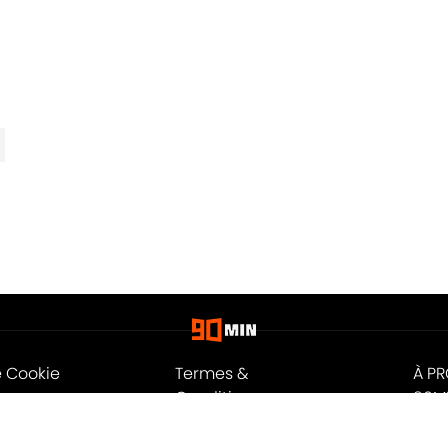
e Cookie
Termes &
À P
Conditions
90M
n
A-Z Index
Cook