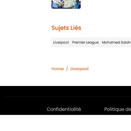
1 related articles loaded
Sujets Liés
Liverpool
Premier League
Mohamed Salah
Home
/
Liverpool
Confidentialité
Politique d
Jobs
Déclaratio