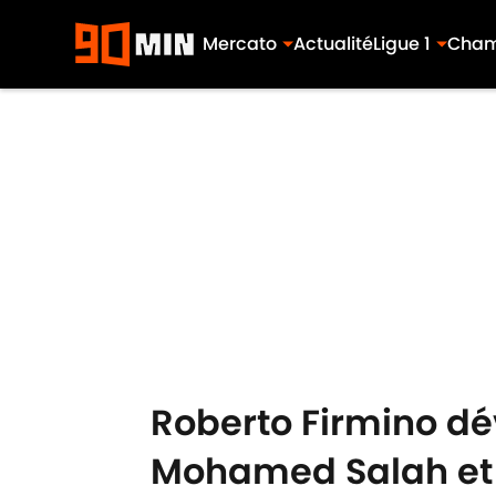
Mercato
Actualité
Ligue 1
Cham
Skip to main content
Roberto Firmino dév
Mohamed Salah et 