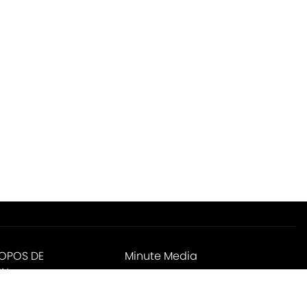
ROPOS DE
Minute Media
IN
ies Settings