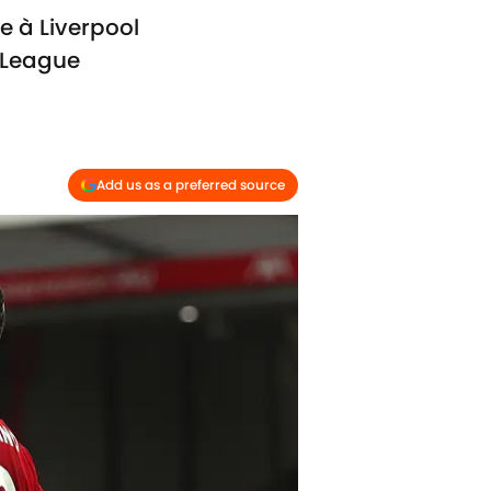
e à Liverpool
 League
Add us as a preferred source