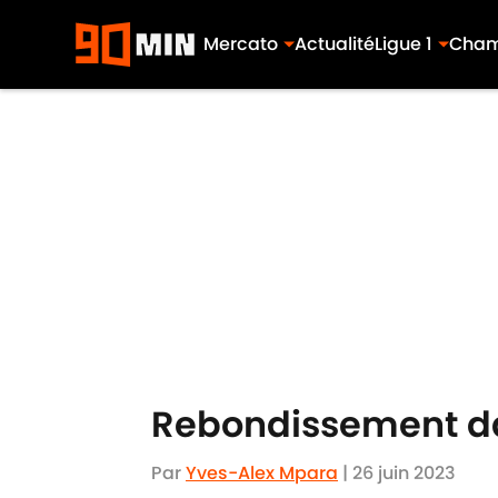
Mercato
Actualité
Ligue 1
Cham
Skip to main content
Rebondissement dan
Par
Yves-Alex Mpara
|
26 juin 2023