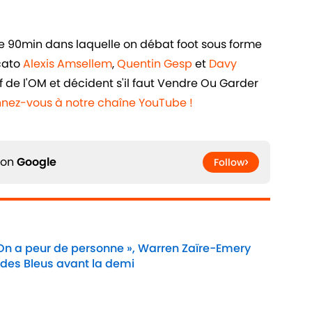
de 90min dans laquelle on débat foot sous forme
rcato
Alexis Amsellem
,
Quentin Gesp
et
Davy
f de l'OM et décident s'il faut Vendre Ou Garder
nez-vous à notre chaîne YouTube !
 on
Google
Follow
 On a peur de personne », Warren Zaïre-Emery
 des Bleus avant la demi
Date