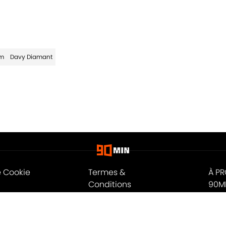
em
Davy Diamant
e Cookie
Termes &
À P
Conditions
90M
n
A-Z Index
Cook
ité