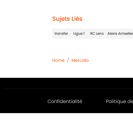
1 related articles loaded
Sujets Liés
transfer
Ligue 1
RC Lens
Alexis Amsell
Home
/
Mercato
Confidentialité
Politique d
Jobs
Déclaratio
d'accessibil