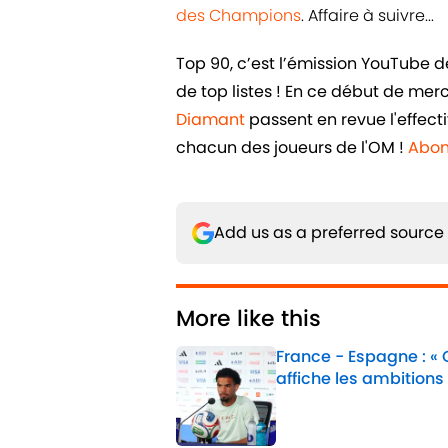
des Champions
. Affaire à suivre...
Top 90, c’est l’émission YouTube 
de top listes ! En ce début de me
Diamant
passent en revue l'effecti
chacun des joueurs de l'OM !
Abon
Add us as a preferred source
More like this
France - Espagne : «
affiche les ambitions
Published by on Invalid 