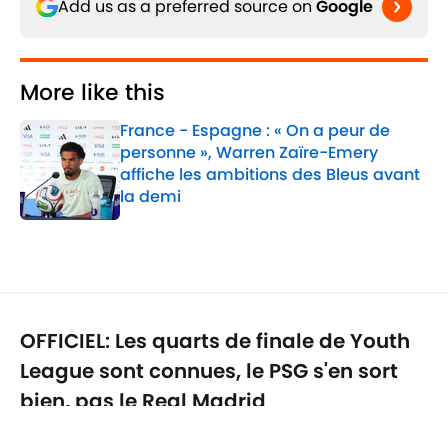
Add us as a preferred source on
Google
More like this
France - Espagne : « On a peur de
personne », Warren Zaïre-Emery
affiche les ambitions des Bleus avant
la demi
Published by on Invalid Date
1 related articles loaded
OFFICIEL: Les quarts de finale de Youth
League sont connues, le PSG s'en sort
bien, pas le Real Madrid
Par
Lucas Salemi
|
25 févr. 2026