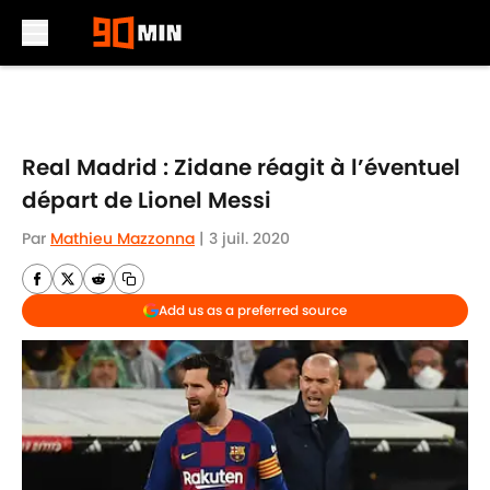
Skip to main content
Real Madrid : Zidane réagit à l’éventuel
départ de Lionel Messi
Par
Mathieu Mazzonna
|
3 juil. 2020
Add us as a preferred source