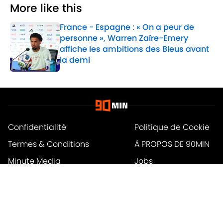
More like this
France - Espagne : « On a peur de
personne », Warren Zaïre-Emery
affiche les ambitions des Bleus avant
la demi
Published by on Invalid Date
1 related articles loaded
Confidentialité
Politique de Cookie
Termes & Conditions
À PROPOS DE 90MIN
Minute Media
Jobs
Déclaration d'accessibilité
A-Z Index
Cookies Settings
© 2026
Powered by Minute Media
-
Tous droits réservés