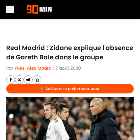
Skip to main content
Real Madrid : Zidane explique l'absence
de Gareth Bale dans le groupe
Par
Yves-Alex Mpara
|
7 août 2020
Add us as a preferred source