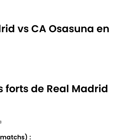
drid vs CA Osasuna en
s forts de Real Madrid
a
 matchs) :