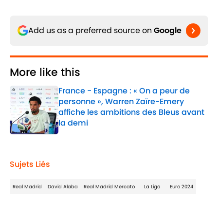
Add us as a preferred source on
Google
More like this
France - Espagne : « On a peur de
personne », Warren Zaïre-Emery
affiche les ambitions des Bleus avant
la demi
Published by on Invalid Date
1 related articles loaded
Sujets Liés
Real Madrid
David Alaba
Real Madrid Mercato
La Liga
Euro 2024