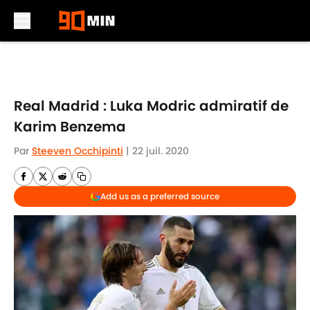
Skip to main content
Real Madrid : Luka Modric admiratif de
Karim Benzema
Par
Steeven Occhipinti
|
22 juil. 2020
Add us as a preferred source