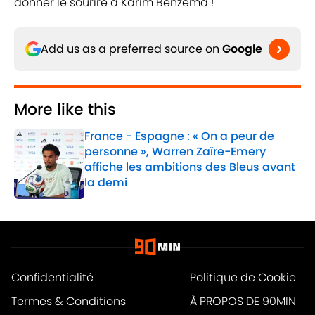
donner le sourire à Karim Benzema !
Add us as a preferred source on
Google
More like this
France - Espagne : « On a peur de
personne », Warren Zaïre-Emery
affiche les ambitions des Bleus avant
la demi
Published by on Invalid Date
1 related articles loaded
Confidentialité
Politique de Cookie
Termes & Conditions
À PROPOS DE 90MIN