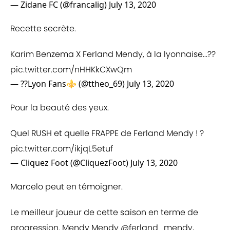
— Zidane FC (@francalig)
July 13, 2020
Recette secrète.
Karim Benzema X Ferland Mendy, à la lyonnaise...??
pic.twitter.com/nHHKkCXwQm
— ??Lyon Fans⚜️ (@ttheo_69)
July 13, 2020
Pour la beauté des yeux.
Quel RUSH et quelle FRAPPE de Ferland Mendy ! ?
pic.twitter.com/ikjqL5etuf
— Cliquez Foot (@CliquezFoot)
July 13, 2020
Marcelo peut en témoigner.
Le meilleur joueur de cette saison en terme de
progression. Mendy Mendy
@ferland_mendy
,