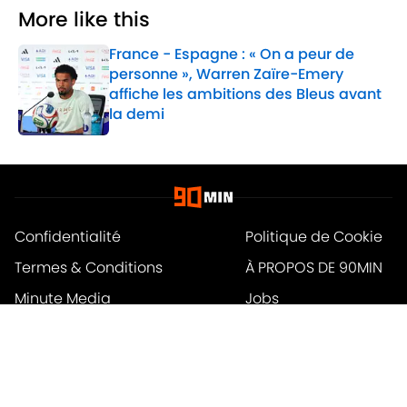
More like this
France - Espagne : « On a peur de
personne », Warren Zaïre-Emery
affiche les ambitions des Bleus avant
la demi
Published by on Invalid Date
1 related articles loaded
Confidentialité
Politique de Cookie
Termes & Conditions
À PROPOS DE 90MIN
Minute Media
Jobs
Déclaration d'accessibilité
A-Z Index
Cookies Settings
© 2026
Powered by Minute Media
-
Tous droits réservés