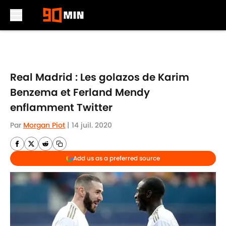
Skip to main content
Real Madrid : Les golazos de Karim
Benzema et Ferland Mendy
enflamment Twitter
Par
Morgan Piot
|
14 juil. 2020
Add us as a preferred source