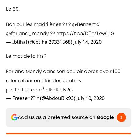
Le 69.
Bonjour les madrilènes ?‍♀️?
@Benzema
@ferland_mendy
??
https://t.co/D5rvTkwCLG
— Ibtihal (@Ibtihal29331568)
July 14, 2020
Le mot de la fin ?
Ferland Mendy dans son couloir après avoir 100
aller retour en plus des centres
pic.twitter.com/oJkHRhJs2G
— Freezer ??™ (@AbdouBlk93)
July 10, 2020
Add us as a preferred source on
Google