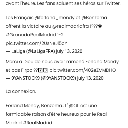
avant l'heure. Les fans saluent ses héros sur Twitter.
Les Français
@ferland_mendy
et
@Benzema
offrent la victoire au
@realmadridfra
!???⚽
#GranadaRealMadrid
1-2
pic.twitter.com/2UsNeJl5cY
— LaLiga (@LaLigaFRA)
July 13, 2020
Merci à Dieu de nous avoir ramené Ferland Mendy
et pas Firpo ??2️⃣3️⃣
pic.twitter.com/402eZMMDHO
— 9YANSTOCK9 (@9YANSTOCK9)
July 13, 2020
La connexion.
Ferland Mendy, Benzema.. L'
@OL
est une
formidable raison d'être heureux pour le Real
Madrid
#RealMadrid