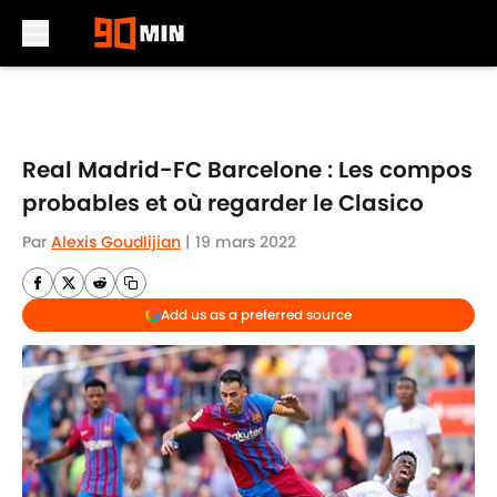
Skip to main content
Real Madrid-FC Barcelone : Les compos
probables et où regarder le Clasico
Par
Alexis Goudlijian
|
19 mars 2022
Add us as a preferred source