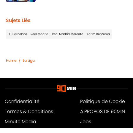
Published by on Invalid Date
1 related articles loaded
Sujets Liés
FC Barcelone
Real Madrid
Real Madrid Mercato
Karim Benzema
Home
/
La Liga
Confidentialité
Politique de Cookie
Termes & Conditions
À PROPOS DE 90MIN
Minute Media
Jobs
Déclaration d'accessibilité
A-Z Index