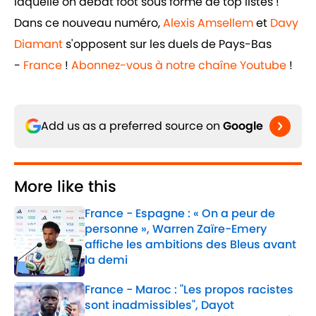
laquelle on débat foot sous forme de top listes !
Dans ce nouveau numéro,
Alexis Amsellem
et
Davy
Diamant
s'opposent sur les duels de Pays-Bas
-
France
!
Abonnez-vous à notre chaîne Youtube
!
Add us as a preferred source on
Google
More like this
France - Espagne : « On a peur de
personne », Warren Zaïre-Emery
affiche les ambitions des Bleus avant
la demi
Published by on Invalid Date
France - Maroc : "Les propos racistes
sont inadmissibles", Dayot