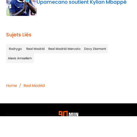
Upamecano soutient Kylian Mbappé
Published by on Invalid Date
2 related articles loaded
Sujets Liés
Rodrygo
Real Madrid
Real Madrid Mercato
Davy Diamant
Alexis Amsellem
Home
/
Real Madrid
Confidentialité
Politique de Cookie