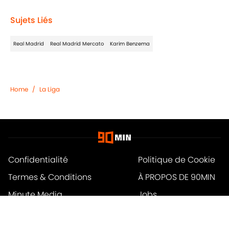
Sujets Liés
Real Madrid
Real Madrid Mercato
Karim Benzema
Home
/
La Liga
Confidentialité
Politique de Cookie
Termes & Conditions
À PROPOS DE 90MIN
Minute Media
Jobs
Déclaration d'accessibilité
A-Z Index