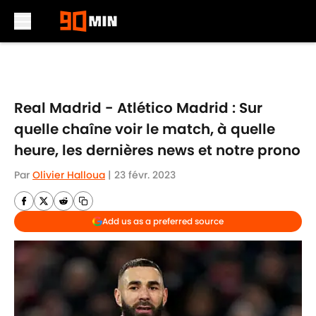
Skip to main content
Real Madrid - Atlético Madrid : Sur
quelle chaîne voir le match, à quelle
heure, les dernières news et notre prono
Par
Olivier Halloua
|
23 févr. 2023
Add us as a preferred source