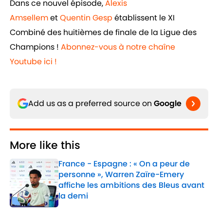
Dans ce nouvel épisode,
Alexis
Amsellem
et
Quentin Gesp
établissent le XI
Combiné des huitièmes de finale de la Ligue des
Champions !
Abonnez-vous à notre chaîne
Youtube ici !
Add us as a preferred source on
Google
More like this
France - Espagne : « On a peur de
personne », Warren Zaïre-Emery
affiche les ambitions des Bleus avant
la demi
Published by on Invalid Date
1 related articles loaded