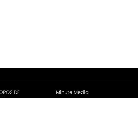
ROPOS DE
Minute Media
IN
ies Settings