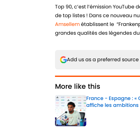
Top 90, c’est l’émission YouTube 
de top listes ! Dans ce nouveau n
Amsellem
établissent le “Frankenpl
grandes qualités des légendes du 
Add us as a preferred source
More like this
France - Espagne : «
affiche les ambitions
Published by on Invalid 
1 related articles loaded