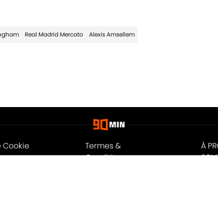
ingham
Real Madrid Mercato
Alexis Amsellem
e Cookie
Termes &
À P
Conditions
90M
n
A-Z Index
Cook
ité
© 2026
Powered by Minute Media
-
Tous droits réservés