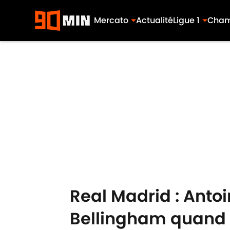
Mercato
Actualité
Ligue 1
Cham
Skip to main content
Real Madrid : Anto
Bellingham quand i