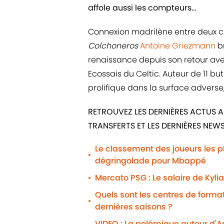
affole aussi les compteurs...
Connexion madrilène entre deux cr
Colchoneros
Antoine Griezmann
br
renaissance depuis son retour avec
Ecossais du Celtic. Auteur de 11 bu
prolifique dans la surface advers
RETROUVEZ LES DERNIÈRES ACTUS A
TRANSFERTS ET LES DERNIÈRES NEW
Le classement des joueurs les 
•
dégringolade pour Mbappé
Mercato PSG : Le salaire de Kyli
•
Quels sont les centres de formati
•
dernières saisons ?
VIDEO : La polémique autour d'An