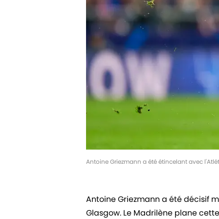
Antoine Griezmann a été étincelant avec l'Atlé
Antoine Griezmann a été décisif mar
Glasgow. Le Madrilène plane cette s