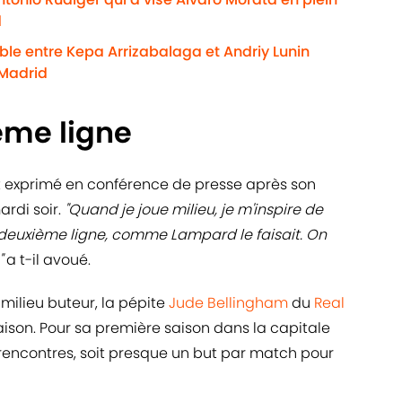
d
ble entre Kepa Arrizabalaga et Andriy Lunin
 Madrid
ème ligne
 exprimé en conférence de presse après son
rdi soir.
"Quand je joue milieu, je m'inspire de
n deuxième ligne, comme Lampard le faisait. On
"
a t-il avoué.
u milieu buteur, la pépite
Jude Bellingham
du
Real
aison. Pour sa première saison dans la capitale
 rencontres, soit presque un but par match pour