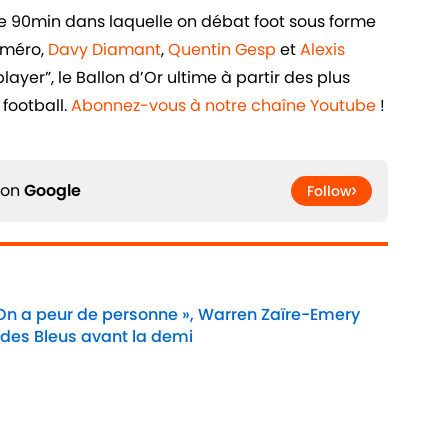
de 90min dans laquelle on débat foot sous forme
uméro,
Davy Diamant
,
Quentin Gesp
et
Alexis
ayer”, le Ballon d’Or ultime à partir des plus
football.
Abonnez-vous à notre chaîne Youtube
!
 on
Google
Follow
 On a peur de personne », Warren Zaïre-Emery
 des Bleus avant la demi
Date