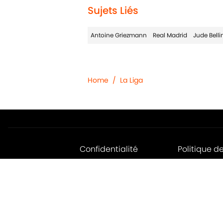
Sujets Liés
Antoine Griezmann
Real Madrid
Jude Bell
Home
/
La Liga
Confidentialité
Politique d
Jobs
Déclaratio
d'accessibil