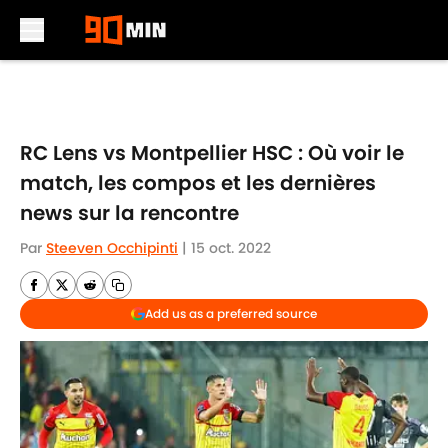
Skip to main content
RC Lens vs Montpellier HSC : Où voir le
match, les compos et les dernières
news sur la rencontre
Par
Steeven Occhipinti
|
15 oct. 2022
Add us as a preferred source