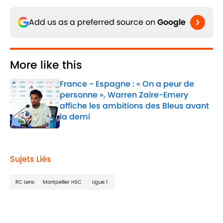
Add us as a preferred source on
Google
More like this
France - Espagne : « On a peur de
personne », Warren Zaïre-Emery
affiche les ambitions des Bleus avant
la demi
Published by on Invalid Date
1 related articles loaded
Sujets Liés
RC Lens
Montpellier HSC
Ligue 1