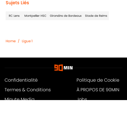
Sujets Liés
RC Lens
Montpellier HSC
Girondins de Bordeaux
Stade de Reims
Home
/
Ligue 1
Confidentialité
Politique de Cookie
Termes & Conditions
À PROPOS DE 90MIN
Minute Media
Jobs
Déclaration d'accessibilité
A-Z Index
Cookies Settings