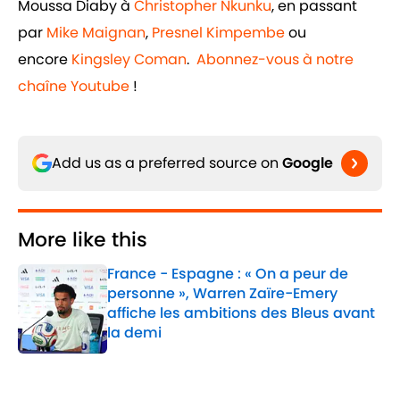
Moussa Diaby à
Christopher Nkunku
, en passant
par
Mike Maignan
,
Presnel Kimpembe
ou
encore
Kingsley Coman
.
Abonnez-vous à notre
chaîne Youtube
!
Add us as a preferred source on
Google
More like this
France - Espagne : « On a peur de
personne », Warren Zaïre-Emery
affiche les ambitions des Bleus avant
la demi
Published by on Invalid Date
1 related articles loaded