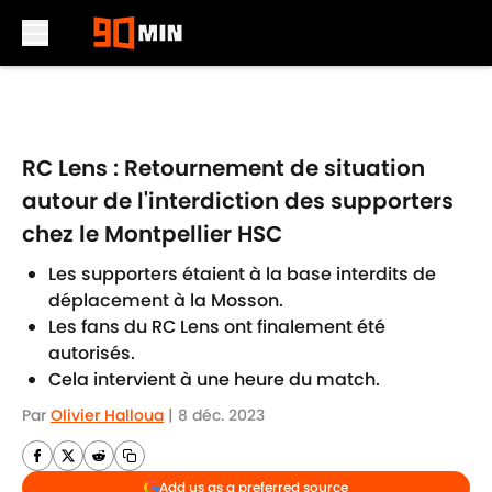
Skip to main content
RC Lens : Retournement de situation
autour de l'interdiction des supporters
chez le Montpellier HSC
Les supporters étaient à la base interdits de
déplacement à la Mosson.
Les fans du RC Lens ont finalement été
autorisés.
Cela intervient à une heure du match.
Par
Olivier Halloua
|
8 déc. 2023
Add us as a preferred source