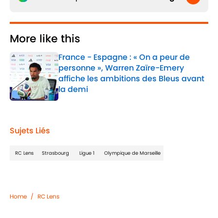
More like this
France - Espagne : « On a peur de
personne », Warren Zaïre-Emery
affiche les ambitions des Bleus avant
la demi
Published by on Invalid Date
1 related articles loaded
Sujets Liés
RC Lens
Strasbourg
Ligue 1
Olympique de Marseille
Home
/
RC Lens