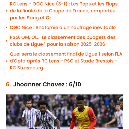
RC Lens - OGC Nice (3-1) : Les Tops et les Flops
de la finale de la Coupe de France, remportée
•
par les Sang et Or
OGC Nice : Anatomie d’un naufrage inévitable
•
PSG, OM, OL... Le classement des budgets des
•
clubs de Ligue 1 pour la saison 2025-2026
Quel sera le classement final de Ligue 1 selon l'I.A
d'Opta après RC Lens - PSG et Stade Brestois -
•
RC Strasbourg
6.
Jhoanner Chavez : 6/10