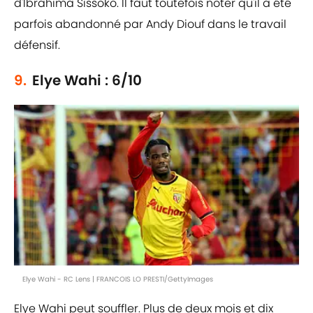
d'Ibrahima Sissoko. Il faut toutefois noter qu'il a été
parfois abandonné par Andy Diouf dans le travail
défensif.
9.
Elye Wahi : 6/10
Elye Wahi - RC Lens | FRANCOIS LO PRESTI/GettyImages
Elye Wahi peut souffler. Plus de deux mois et dix